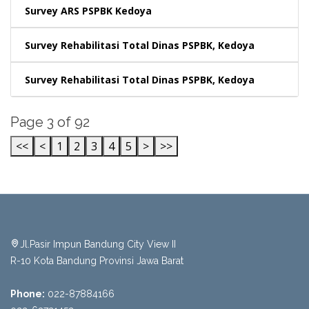
Survey ARS PSPBK Kedoya
Survey Rehabilitasi Total Dinas PSPBK, Kedoya
Survey Rehabilitasi Total Dinas PSPBK, Kedoya
Page 3 of 92
<<
<
1
2
3
4
5
>
>>
Jl.Pasir Impun Bandung City View II
R-10 Kota Bandung Provinsi Jawa Barat
Phone:
022-87884166