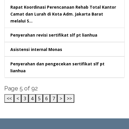
Rapat Koordinasi Perencanaan Rehab Total Kantor
Camat dan Lurah di Kota Adm. Jakarta Barat
melalui S...
Penyerahan revisi sertifikat slf pt lianhua
Asistensi internal Monas
Penyerahan dan pengecekan sertifikat slf pt
lianhua
Page 5 of 92
<<
<
3
4
5
6
7
>
>>